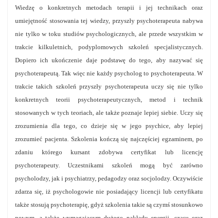
Wiedzę o konkretnych metodach terapii i jej technikach oraz
umiejętność stosowania tej wiedzy, przyszły psychoterapeuta nabywa
nie tylko w toku studiów psychologicznych, ale przede wszystkim w
trakcie kilkuletnich, podyplomowych szkoleń specjalistycznych.
Dopiero ich ukończenie daje podstawę do tego, aby nazywać się
psychoterapeutą. Tak więc nie każdy psycholog to psychoterapeuta. W
trakcie takich szkoleń przyszły psychoterapeuta uczy się nie tylko
konkretnych teorii psychoterapeutycznych, metod i technik
stosowanych w tych teoriach, ale także poznaje lepiej siebie. Uczy się
zrozumienia dla tego, co dzieje się w jego psychice, aby lepiej
zrozumieć pacjenta. Szkolenia kończą się najczęściej egzaminem, po
zdaniu którego kursant zdobywa certyfikat lub licencję
psychoterapeuty. Uczestnikami szkoleń mogą być zarówno
psycholodzy, jak i psychiatrzy, pedagodzy oraz socjolodzy. Oczywiście
zdarza się, iż psychologowie nie posiadający licencji lub certyfikatu
także stosują psychoterapię, gdyż szkolenia takie są czymś stosunkowo
nowym, a także wymagającym dużego nakładu energii, czasu oraz